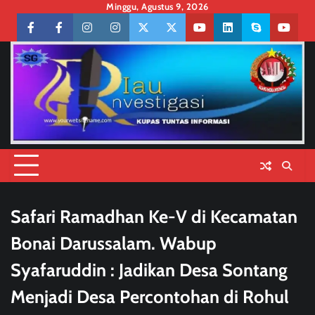
Skip
Minggu, Agustus 9, 2026
to
Facebook
facebook
Instagram
instagram
Twitter
twitter
Youtube
linkedin
skype
youtu
content
Safari Ramadhan Ke-V di Kecamatan
Bonai Darussalam. Wabup
Syafaruddin : Jadikan Desa Sontang
Menjadi Desa Percontohan di Rohul