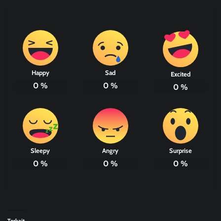
Happy
Sad
Excited
0
%
0
%
0
%
Sleepy
Angry
Surprise
0
%
0
%
0
%
Terkait