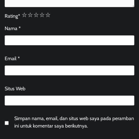
1
2
3
4
5
Rating
*
Nama
*
Email
*
Situs Web
Simpan nama, email, dan situs web saya pada peramban
ini untuk komentar saya berikutnya.