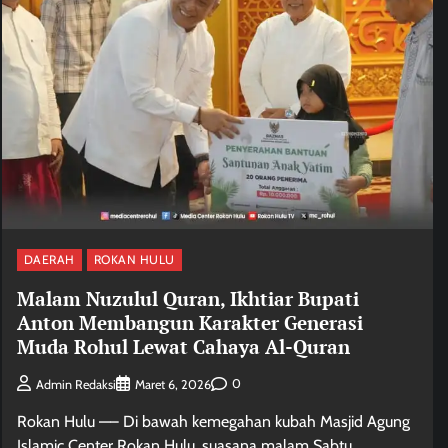
DAERAH
ROKAN HULU
Malam Nuzulul Quran, Ikhtiar Bupati
Anton Membangun Karakter Generasi
Muda Rohul Lewat Cahaya Al-Quran
0
Admin Redaksi
Maret 6, 2026
Rokan Hulu —– Di bawah kemegahan kubah Masjid Agung
Islamic Center Rokan Hulu, suasana malam Sabtu