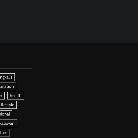
ngkalis
tination
on
health
Lifestyle
ional
elalawan
ture