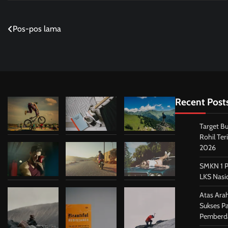
Navigasi
Pos-pos lama
pos
Recent Post
Target B
Rohil Te
2026
SMKN 1 Pa
LKS Nasi
Atas Ara
Sukses P
Pemberd