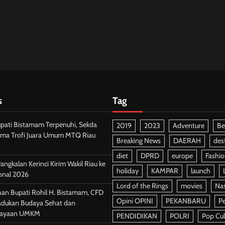
s
Tag
upati Bistamam Terpenuhi, Sekda
2019
2023
Adventure
Be
rima Trofi Juara Umum MTQ Riau
Breaking News
DAERAH
des
diet
DPRD
europe
Fashi
ngkalan Kerinci Kirim Wakil Riau ke
holiday
KAMPAR
launch
onal 2026
Lord of the Rings
movies
Nas
han Bupati Rohil H. Bistamam, CFD
Opini OPINI
PEKANBARU
P
adukan Budaya Sehat dan
ayaan UMKM
PENDIDIKAN
POLRI
Pop Cul