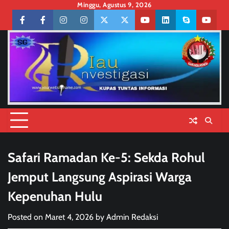
Skip
Minggu, Agustus 9, 2026
to
Facebook
facebook
Instagram
instagram
Twitter
twitter
Youtube
linkedin
skype
youtu
content
Safari Ramadan Ke-5: Sekda Rohul
Jemput Langsung Aspirasi Warga
Kepenuhan Hulu
Posted on
Maret 4, 2026
by
Admin Redaksi