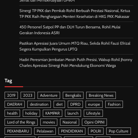
Sehat dan Pemberdayaan UMKM
Sinergi TP PKK dan Pemkab Rohil Berbuah Prestasi Nasional, Ketua
TP PKK Raih Penghargaan Menteri Kesehatan di HKG PKK Makassar
450 Personel Satpol PP dan DLH Turun Bersama, Rohil Mulai
Gerakan Indonesia ASRI
Pastikan Apresiasi Juara Umum MTQ Riau, Sekda Rohil Fauzi Efrizal
Segera Kumpulkan Pengurus LPTQ
Hadiri Peresmian Jembatan Merah Putih Presisi, Wabup Rohil Jhonny
Charles Apresiasi Sinergi Polri Mendukung Ekonomi Warga
Tag
2019
2023
Adventure
Bengkalis
Breaking News
DAERAH
destination
diet
DPRD
europe
Fashion
health
holiday
KAMPAR
launch
Lifestyle
Lord of the Rings
movies
Nasional
Opini OPINI
PEKANBARU
Pelalawan
PENDIDIKAN
POLRI
Pop Culture