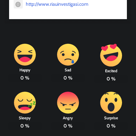
http://www.riauinvestigasi.com
Happy
Sad
Excited
0
%
0
%
0
%
Sleepy
Angry
Surprise
0
%
0
%
0
%