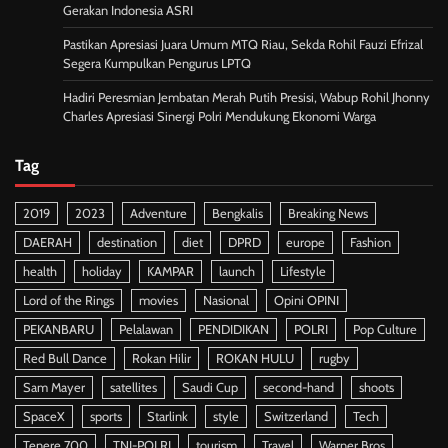
Gerakan Indonesia ASRI
Pastikan Apresiasi Juara Umum MTQ Riau, Sekda Rohil Fauzi Efrizal
Segera Kumpulkan Pengurus LPTQ
Hadiri Peresmian Jembatan Merah Putih Presisi, Wabup Rohil Jhonny
Charles Apresiasi Sinergi Polri Mendukung Ekonomi Warga
Tag
2019
2023
Adventure
Bengkalis
Breaking News
DAERAH
destination
diet
DPRD
europe
Fashion
health
holiday
KAMPAR
launch
Lifestyle
Lord of the Rings
movies
Nasional
Opini OPINI
PEKANBARU
Pelalawan
PENDIDIKAN
POLRI
Pop Culture
Red Bull Dance
Rokan Hilir
ROKAN HULU
rugby
Sam Mayer
satellites
Saudi Cup
second-hand
shoots
SpaceX
sports
Starlink
style
Switzerland
Tech
Tenere 700
TNI-POLRI
tourism
Travel
Warner Bros