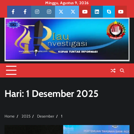
Skip
Minggu, Agustus 9, 2026
to
Facebook
facebook
Instagram
instagram
Twitter
twitter
Youtube
linkedin
skype
youtu
content
Hari:
1 Desember 2025
Home
2025
Desember
1