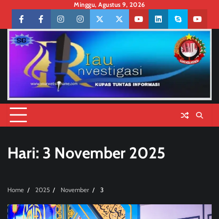
Skip
Minggu, Agustus 9, 2026
to
Facebook
facebook
Instagram
instagram
Twitter
twitter
Youtube
linkedin
skype
youtu
content
Hari:
3 November 2025
Home
2025
November
3