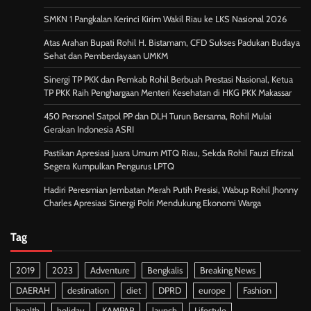
SMKN 1 Pangkalan Kerinci Kirim Wakil Riau ke LKS Nasional 2026
Atas Arahan Bupati Rohil H. Bistamam, CFD Sukses Padukan Budaya
Sehat dan Pemberdayaan UMKM
Sinergi TP PKK dan Pemkab Rohil Berbuah Prestasi Nasional, Ketua
TP PKK Raih Penghargaan Menteri Kesehatan di HKG PKK Makassar
450 Personel Satpol PP dan DLH Turun Bersama, Rohil Mulai
Gerakan Indonesia ASRI
Pastikan Apresiasi Juara Umum MTQ Riau, Sekda Rohil Fauzi Efrizal
Segera Kumpulkan Pengurus LPTQ
Hadiri Peresmian Jembatan Merah Putih Presisi, Wabup Rohil Jhonny
Charles Apresiasi Sinergi Polri Mendukung Ekonomi Warga
Tag
2019
2023
Adventure
Bengkalis
Breaking News
DAERAH
destination
diet
DPRD
europe
Fashion
health
holiday
KAMPAR
launch
Lifestyle