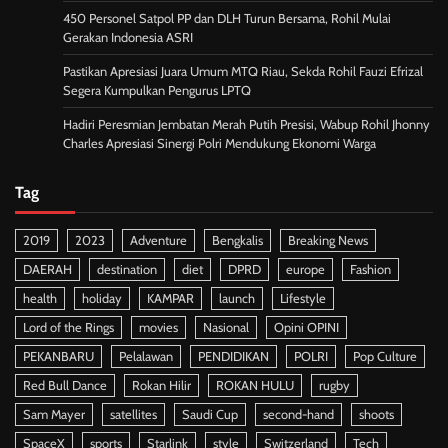
450 Personel Satpol PP dan DLH Turun Bersama, Rohil Mulai
Gerakan Indonesia ASRI
Pastikan Apresiasi Juara Umum MTQ Riau, Sekda Rohil Fauzi Efrizal
Segera Kumpulkan Pengurus LPTQ
Hadiri Peresmian Jembatan Merah Putih Presisi, Wabup Rohil Jhonny
Charles Apresiasi Sinergi Polri Mendukung Ekonomi Warga
Tag
2019
2023
Adventure
Bengkalis
Breaking News
DAERAH
destination
diet
DPRD
europe
Fashion
health
holiday
KAMPAR
launch
Lifestyle
Lord of the Rings
movies
Nasional
Opini OPINI
PEKANBARU
Pelalawan
PENDIDIKAN
POLRI
Pop Culture
Red Bull Dance
Rokan Hilir
ROKAN HULU
rugby
Sam Mayer
satellites
Saudi Cup
second-hand
shoots
SpaceX
sports
Starlink
style
Switzerland
Tech