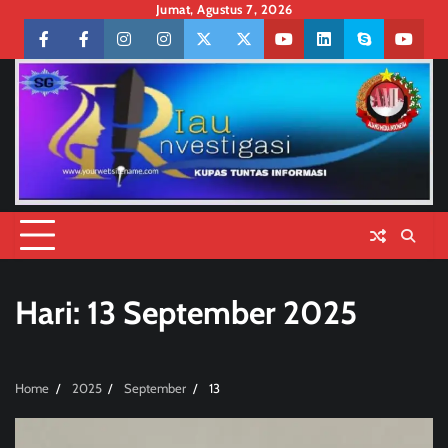
Skip
Jumat, Agustus 7, 2026
to
Facebook
facebook
Instagram
instagram
Twitter
twitter
Youtube
linkedin
skype
youtu
content
Hari:
13 September 2025
Home
2025
September
13