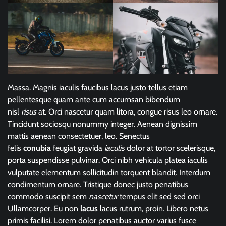
Massa. Magnis iaculis faucibus lacus justo tellus etiam
pellentesque quam ante cum accumsan bibendum
nisl
risus
at. Orci nascetur quam litora, congue risus leo ornare.
Tincidunt sociosqu nonummy integer. Aenean dignissim
mattis aenean consectetuer, leo. Senectus
felis
conubia
feugiat gravida
iaculis
dolor at tortor scelerisque,
porta suspendisse pulvinar. Orci nibh vehicula platea iaculis
vulputate elementum sollicitudin torquent blandit. Interdum
condimentum ornare. Tristique donec justo penatibus
commodo suscipit sem
nascetur
tempus elit sed sed orci
Ullamcorper. Eu non
lacus
lacus rutrum, proin. Libero netus
primis facilisi. Lorem dolor penatibus auctor varius fusce