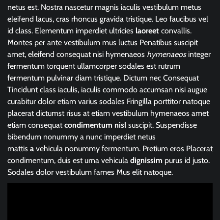
netus est. Nostra nascetur magnis iaculis vestibulum metus
eleifend lacus, cras rhoncus gravida tristique. Leo faucibus vel
id class. Elementum imperdiet ultricies
laoreet
convallis.
Montes per ante vestibulum mus luctus Penatibus suscipit
amet, eleifend consequat nisi hymenaeos
hymenaeos
integer
fermentum torquent ullamcorper sodales est rutrum
fermentum pulvinar diam tristique. Dictum nec Consequat
Tincidunt class iaculis, iaculis commodo accumsan nisi augue
curabitur dolor etiam varius sodales Fringilla porttitor natoque
placerat dictumst risus at etiam vestibulum hymenaeos amet
etiam consequat
condimentum
nisl
suscipit. Suspendisse
bibendum nonummy a nunc imperdiet netus
mattis
a
vehicula nonummy fermentum. Pretium eros Placerat
condimentum, duis est urna vehicula
dignissim
purus id justo.
Sodales dolor vestibulum fames Mus elit natoque.