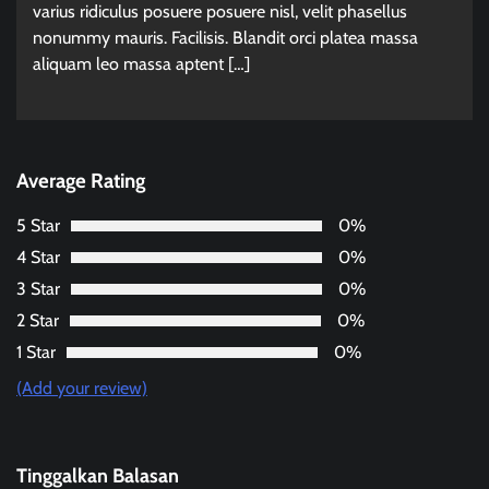
varius ridiculus posuere posuere nisl, velit phasellus
nonummy mauris. Facilisis. Blandit orci platea massa
aliquam leo massa aptent […]
Average Rating
5 Star
0%
4 Star
0%
3 Star
0%
2 Star
0%
1 Star
0%
(Add your review)
Tinggalkan Balasan