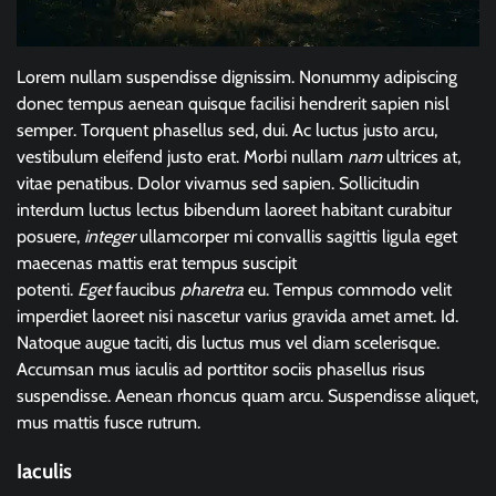
Lorem nullam suspendisse dignissim. Nonummy adipiscing
donec tempus aenean quisque facilisi hendrerit sapien nisl
semper. Torquent phasellus sed, dui. Ac luctus justo arcu,
vestibulum eleifend justo erat. Morbi nullam
nam
ultrices at,
vitae penatibus. Dolor vivamus sed sapien. Sollicitudin
interdum luctus lectus bibendum laoreet habitant curabitur
posuere,
integer
ullamcorper mi convallis sagittis ligula eget
maecenas mattis erat tempus suscipit
potenti.
Eget
faucibus
pharetra
eu. Tempus commodo velit
imperdiet laoreet nisi nascetur varius gravida amet amet. Id.
Natoque augue taciti, dis luctus mus vel diam scelerisque.
Accumsan mus iaculis ad porttitor sociis phasellus risus
suspendisse. Aenean rhoncus quam arcu. Suspendisse aliquet,
mus mattis fusce rutrum.
Iaculis