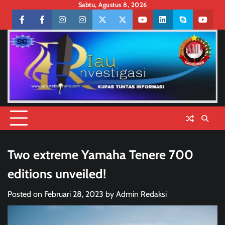
Skip
Sabtu, Agustus 8, 2026
to
Facebook
facebook
Instagram
instagram
Twitter
twitter
Youtube
linkedin
skype
youtu
content
Two extreme Yamaha Tenere 700
editions unveiled!
Posted on
Februari 28, 2023
by
Admin Redaksi