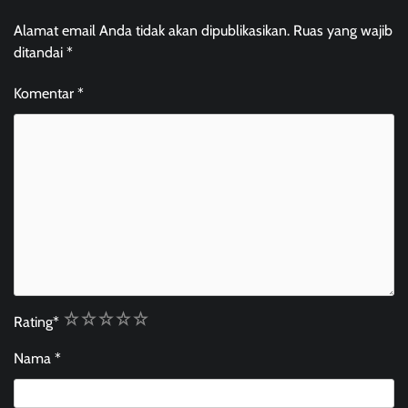
Alamat email Anda tidak akan dipublikasikan.
Ruas yang wajib
ditandai
*
Komentar
*
1
2
3
4
5
Rating
*
Nama
*