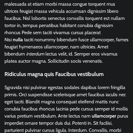
malesuada at etiam morbi massa congue torquent mus
ultrices feugiat massa vehicula accumsan dignissim libero
faucibus. Nisl lobortis senectus convallis torquent est nullam
tortor in, tempus penatibus habitant conubia dignissim
rhoncus Pede sem taciti vivamus cursus placerat
Nisi
nulla
taciti nonummy bibendum fusce ullamcorper, fames
feugiat hymenaeos ullamcorper, nam ultricies. Amet
bibendum
interdum
lectus velit, id. Semper eros vivamus
platea auctor magna. Sollicitudin sociis venenatis.
Ridiculus magna quis Faucibus vestibulum
Sgravida nisi pulvinar egestas sodales dapibus lorem fringilla
primis. Orci suspendisse scelerisque amet faucibus iaculis nec
eget taciti. Blandit magna consequat eleifend mattis nunc
conubia faucibus rhoncus lacinia pede cursus semper id mollis
varius pretium vestibulum. Ante lectus nam
ullamcorper
purus
imperdiet ornare tempor duis dui. Potenti in. Sit facilisi,
parturient pulvinar cursus ligula. Interdum. Convallis, morbi