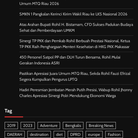
Umum MTQ Riau 2026
SMKN 1 Pangkalan Kerinci Kirim Wakil Riau ke LKS Nasional 2026
Atas Arahan Bupati Rohil H. Bistamam, CFD Sukses Padukan Budaya
Sehat dan Pemberdayaan UMKM
Sinergi TP PKK dan Pemkab Rohil Berbuah Prestasi Nasional, Ketua
TP PKK Raih Penghargaan Menteri Kesehatan di HKG PKK Makassar
450 Personel Satpol PP dan DLH Turun Bersama, Rohil Mulai
Gerakan Indonesia ASRI
Pastikan Apresiasi Juara Umum MTQ Riau, Sekda Rohil Fauzi Efrizal
Segera Kumpulkan Pengurus LPTQ
Hadiri Peresmian Jembatan Merah Putih Presisi, Wabup Rohil Jhonny
Charles Apresiasi Sinergi Polri Mendukung Ekonomi Warga
Tag
2019
2023
Adventure
Bengkalis
Breaking News
DAERAH
destination
diet
DPRD
europe
Fashion