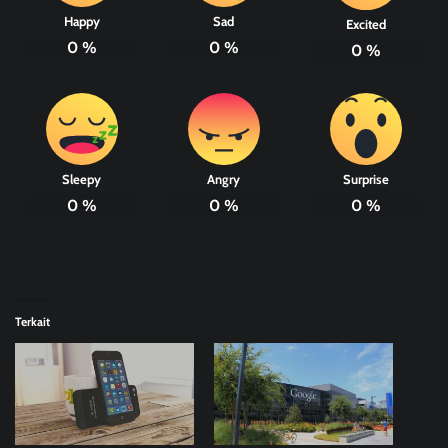
Happy
Sad
Excited
0
%
0
%
0
%
Sleepy
Angry
Surprise
0
%
0
%
0
%
Terkait