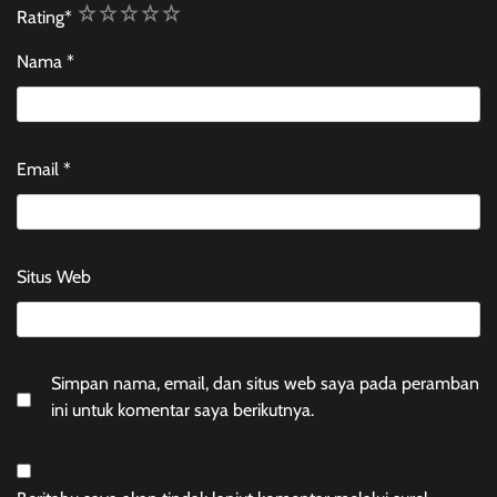
1
2
3
4
5
Rating
*
Nama
*
Email
*
Situs Web
Simpan nama, email, dan situs web saya pada peramban
ini untuk komentar saya berikutnya.