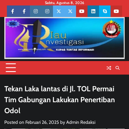
Skip
Sabtu, Agustus 8, 2026
to
Facebook
facebook
Instagram
instagram
Twitter
twitter
Youtube
linkedin
skype
youtu
content
Tekan Laka lantas di Jl. TOL Permai
Tim Gabungan Lakukan Penertiban
Odol
Posted on
Februari 26, 2025
by
Admin Redaksi