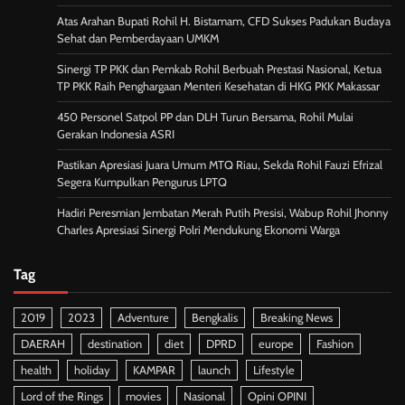
Atas Arahan Bupati Rohil H. Bistamam, CFD Sukses Padukan Budaya
Sehat dan Pemberdayaan UMKM
Sinergi TP PKK dan Pemkab Rohil Berbuah Prestasi Nasional, Ketua
TP PKK Raih Penghargaan Menteri Kesehatan di HKG PKK Makassar
450 Personel Satpol PP dan DLH Turun Bersama, Rohil Mulai
Gerakan Indonesia ASRI
Pastikan Apresiasi Juara Umum MTQ Riau, Sekda Rohil Fauzi Efrizal
Segera Kumpulkan Pengurus LPTQ
Hadiri Peresmian Jembatan Merah Putih Presisi, Wabup Rohil Jhonny
Charles Apresiasi Sinergi Polri Mendukung Ekonomi Warga
Tag
2019
2023
Adventure
Bengkalis
Breaking News
DAERAH
destination
diet
DPRD
europe
Fashion
health
holiday
KAMPAR
launch
Lifestyle
Lord of the Rings
movies
Nasional
Opini OPINI