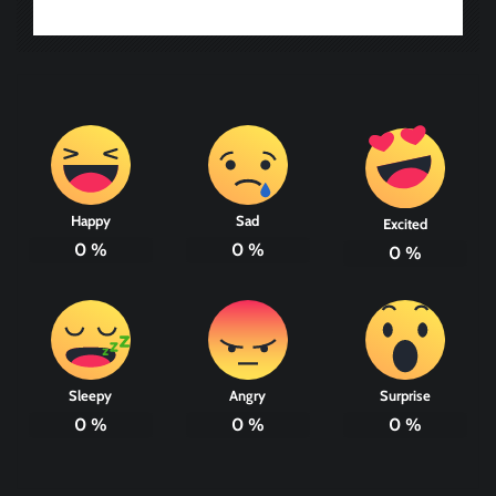
Happy
Sad
Excited
0
%
0
%
0
%
Sleepy
Angry
Surprise
0
%
0
%
0
%