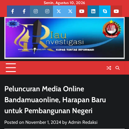
Skip
Senin, Agustus 10, 2026
to
Facebook
facebook
Instagram
instagram
Twitter
twitter
Youtube
linkedin
skype
youtu
content
Peluncuran Media Online
Bandamuaonline, Harapan Baru
untuk Pembangunan Negeri
Posted on
November 1, 2024
by
Admin Redaksi