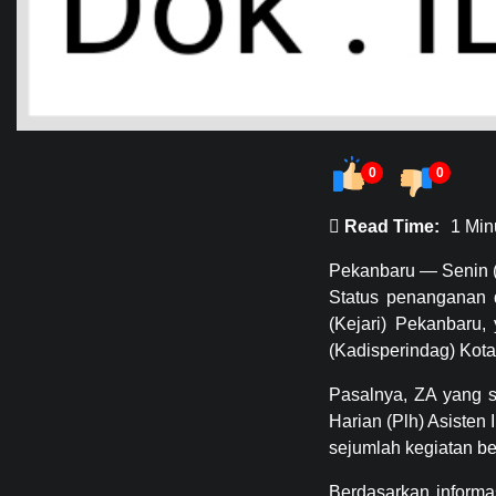
0
0
Read Time:
1 Min
Pekanbaru — Senin (
Status penanganan 
(Kejari) Pekanbaru
(Kadisperindag) Kota
Pasalnya, ZA yang s
Harian (Plh) Asiste
sejumlah kegiatan b
Berdasarkan informa