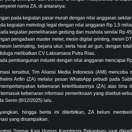
enyeret nama ZA, di antaranya:
an pada kegiatan pasar murah dengan nilai anggaran sekitar R
da kegiatan metrologi legal dengan nilai anggaran Rp 1,5 miliar
 pada kegiatan pemeliharaan gedung dan mushola senilai Rp 455
an pengadaan master meter, mesin digital printing, mesin DTF
 mesin laminating, bejana ukur, serta heat air gun, dengan tot
ut diduga melibatkan CV Laksamana Putra Riau.
ada pembangunan industri dengan nilai anggaran mencapai Rp 3
ormasi tersebut, Tim Aliansi Media Indonesia (AMI) mencoba 
helmi Arifin (ZA) melalui pesan WhatsApp pribadi pada Sabt
 mempertanyakan kebenaran keterlibatannya (ZA) atas lima 
 termasuk kebenaran informasi pemeriksaan yang disebut-sebut
a Senin (8/12/2025) lalu.
angkan, hingga berita ini diterbitkan, ZA belum member
irmasi yang disampaikan.
 Antoni Siregar Kasi Humas Kapolresta Pekanbaru saat dikonf